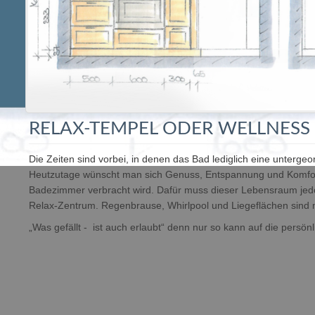
RELAX-TEMPEL ODER WELLNESS
Die Zeiten sind vorbei, in denen das Bad lediglich eine untergeo
Heutzutage wünscht man sich Genuss, Entspannung und Komfort
Badezimmer verbracht wird. Dafür muss dieser Lebensraum je
Relax-Zentrum. Regenbrause, Whirlpool und Liegeflächen sind m
„Was gefällt - ist auch erlaubt“ denn nur so kann auf die persö